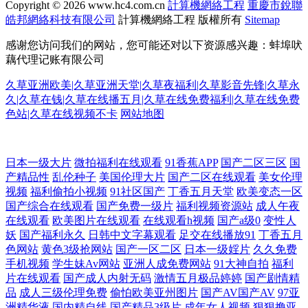
Copyright © 2026
www.hc4.com.cn
計算機網絡工程
重慶市銳聯
皓邦網絡科技有限公司
計算機網絡工程
版權所有
Sitemap
感谢您访问我们的网站，您可能还对以下资源感兴趣：蚌埠吠
藕代理记账有限公司
久草亚洲欧美|久草亚洲天堂|久草夜福利|久草影音先锋|久草永
久|久草在钱|久草在线播五月|久草在线免费福利|久草在线免费
色站|久草在线视频不卡
网站地图
蜜臀久久99精品久久久久久小说 91精品国产91久无 免费观看在线高清大
日本一级大片
微拍福利在线观看
91香蕉APP
国产二区三区
国
产精品性
乱伦种子
美国伦理大片
国产二区在线观看
美女伦理
片电视剧 国产午夜激情视频 不卡十三区 在线观看又 五月天综合网 日本一
视频
福利偷拍小视频
91社区国产
丁香五月天堂
欧美变态一区
国产综合在线观看
国产免费一级片
福利视频资源站
成人午夜
在线观看
欧美图片在线观看
在线观看h视频
国产a级0
变性人
区二区在线不卡 欧日韩不卡在线视频 九九精品国产99日 99vv2.com/ 日本
妖
国产福利永久
日韩中文字幕观看
足交在线播放91
丁香五月
色网站
黄色3级抢网站
国产一区二区
日本一级婬片
久久免费
一區二區免費在線 二区三区 午夜dj在线观看网 国产在线另类 亚洲无人区
手机视频
学生妹Av网站
亚洲人成免费网站
91大神自拍
福利
片在线观看
国产成人内射无码
激情五月极品婷婷
国产剧情精
品
成人三级伦理免费
偷怕欧美亚州图片
国产AV国产AV
97亚
一 九九九精品 在线观看中 美日大香蕉A 最新成人伦理影院 农村老妇女操
洲精华液
国内精自线
国产精品3级片
成年女人视频
狠狠撸亚