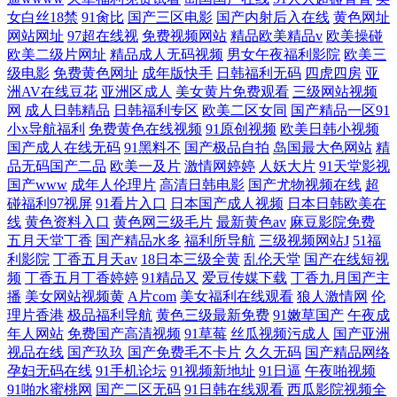
女白丝18禁
91肏比
国产三区电影
国产内射后入在线
黄色网址
网站网址
97超在线视
免费视频网站
精品欧美精品v
欧美操碰
欧美二级片网址
精品成人无码视频
男女午夜福利影院
欧美三
级电影
免费黄色网址
成年版快手
日韩福利无码
四虎四房
亚
洲AV在线豆花
亚洲区成人
美女黄片免费观看
三级网站视频
网
成人日韩精品
日韩福利专区
欧美二区女同
国产精品一区91
小x导航福利
免费黄色在线视频
91原创视频
欧美日韩小视频
国产成人在线无码
91黑料不
国产极品自拍
岛国最大色网站
精
品无码国产二品
欧美一及片
激情网婷婷
人妖大片
91天堂影视
国产www
成年人伦理片
高清日韩电影
国产尤物视频在线
超
碰福利97视屏
91看片入口
日本国产成人视频
日本日韩欧美在
线
黄色资料入口
黄色网三级毛片
最新黄色av
麻豆影院免费
五月天堂丁香
国产精品水多
福利所导航
三级视频网站J
51福
利影院
丁香五月天av
18日本三级全黄
乱伦天堂
国产在线短视
频
丁香五月丁香婷婷
91精品又
爱豆传媒下载
丁香九月国产主
播
美女网站视频黄
A片com
美女福利在线观看
狼人激情网
伦
理片香港
极品福利导航
黄色三级最新免费
91嫩草国产
午夜成
年人网站
免费国产高清视频
91草莓
丝瓜视频污成人
国产亚洲
视品在线
国产玖玖
国产免费毛不卡片
久久无码
国产精品网络
孕妇无码在线
91手机论坛
91视频新地址
91日逼
午夜啪视频
91啪水蜜桃网
国产二区无码
91日韩在线观看
西瓜影院视频全