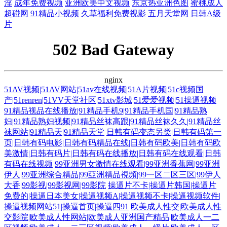
淫
成年免费视频
亚洲欧美中文视频
东京热亚洲色图
蜜桃成人
超碰网
91精品小视频
久草福利免费视影
五月天堂网
日韩A级
片
502 Bad Gateway
nginx
51AV视频|51AV网站|51av在线视频|51A片视频|51c视频国
产|51renren|51VV天堂社区|51xtv影城|51爱爱视频|51操逼视频
91精品视品在线播放|91精品手机9|91精品手机国|91精品熟
妇|91精品熟妇视频|91精品丝袜高跟|91精品丝袜久久|91精品丝
袜网站|91精品天|91精品天堂
日韩有码变态另类|日韩有码第一
页|日韩有码电影|日韩有码精品在线|日韩有码欧美|日韩有码欧
美激情|日韩有码片|日韩有码在线播放|日韩有码在线观看|日韩
有码在线视频
99亚洲男女激情在线观看|99亚洲香蕉网|99亚洲
伊人|99亚洲综合精品|99亞洲精品視頻|99一区二区三区|99伊人
大香|99影视|99影视网|99影院
操逼片不卡|操逼片韩国|操逼片
免费的|操逼日本美女|操逼视频A|操逼视频不卡|操逼视频软件|
操逼视频网站51|操逼首页|操逼四91
欧美成人性交|欧美成人性
交影院|欧美成人性网站|欧美成人亚洲国产精品|欧美成人一二