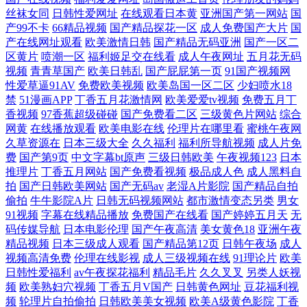
丝袜女同
日韩性爱网址
在线观看日本黄
亚洲国产第一网站
国
产99不卡
66精品视频
国产精品探花一区
成人免费国产大片
国
漫电影大全国语版 亚洲午夜 欧美高清免费区 大地资源网在线观看 亚洲AV
产在线网址观看
欧美激情日韩
国产精品无码亚洲
国产一区二
区黄片
喷潮一区
福利姬足交在线看
成人午夜网址
五月花无码
炮图 另类视频 白丝美女被胸91 天天影视亚洲欧美 玖玖视频久久 成人时间
视频
青青草国产
欧美日韩乱
国产屁屁第一页
91国产视频网
性爱草逼91AV
免费欧美视频
欧美岛国一区二区
少妇喷水18
停 亚瑟AV亚洲精品一区二区 免费高清的在线电影院 八戒影院网 手机在线
禁
51漫画APP
丁香五月花激情网
欧美爱爱tv视频
免费五月丁
香视频
97香蕉超级碰碰
国产免费看二区
三级黄色片网站
综合
网黄
在线播放观看
欧美电影在线
伦理片在哪里看
蜜桃午夜网
看片国产精品 国产国产毛卡片 熟女后入 午夜免费电影 欧美午夜日韩剧场
久草资源在
日本三级大全
久久福利
福利所导航视频
成人片免
费
国产第9页
中文字幕bt原声
三级日韩欧美
午夜视频123
日本
国产草草浮力影院 亚洲人成s大片 欧美xxxⅹ重口变 大香蕉伊人97 亚洲色
推理片
丁香五月网站
国产免费看视频
极品成人色
成人黑料自
拍
国产日韩欧美网站
国产无码av
老湿A片影院
国产精品自拍
偷偷色 欧美大片在线观看高清 岛国肏逼在线 性爱ts 久久久精品久久久欧
偷拍
牛牛影院A片
日韩无码视频网站
都市激情变态另类
男女
91视频
字幕在线精品播放
免费国产在线看
国产婷婷五月天
无
码传媒导航
日本电影伦理
国产午夜高清
美女黄色18
亚洲午夜
美俄罗乱妇 AV手机在线 天堂电影在线 精品国产噜噜日韩 AV夜夜躁狠狠
精品视频
日本三级成人观看
国产精品第12页
日韩午夜场
成人
视频高清免费
伦理在线影视
成人三级视频在线
91理论片
欧美
躁日日躁 天天干天天日 精品日韩视频 91制作室白乳 色www永久免费视频
日韩性爱福利
av午夜探花福利
精品毛片
久久叉叉
另类人妖视
频
欧美熟妇穴视频
丁香五月V国产
日韩黄色网址
豆花福利视
频
轮理片自拍偷拍
日韩欧美美女视频
欧美A级黄色影院
丁香
韩国床上a级视频 91精品一区 日韩欧美专区 国产一级婬片a 最新国产寻花