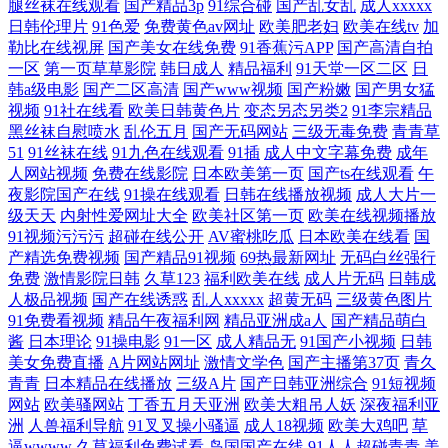
腿丝袜在线观看
国产精品3p
91综合碰
国产乱女乱
成人xxxxx
日韩伦理片
91色爱
免费黄色av网址
欧美肥老妇
欧美在线tv
加
勒比在线视屏
国产美女在线免费
91香蕉污APP
国产高清自拍
一区
第一页草草影院
韩日成人
精品福利
91天堂一区二区
日
韩a级电影
国产二区高清
国产www视频
国产粉嫩
国产男女猛
视频
91社在线看
欧美日韩黄色片
变态另态另类2
91李宗精品
黑丝袜自慰喷水
乱伦五月
国产无码网站
三级无毒免费
青青草
51
91丝袜在线
91九色在线观看
91插
成人中文字幕免费
成年
人网站视频
免费在线影院
日本欧美第一页
国产ts在线观看
午
夜影院国产在线
91操在线观看
日韩在线播放视频
成人大片一
级天天
内射性爱网址大全
欧美社区第一页
欧美在线视频播放
91视频污污污
超碰在线公开
AV蜜桃吃瓜
日本欧美在线看
国
产精选免费视频
国产精品91视频
69热最新网址
无码白丝强行
免费
激情影院日韩
久草123
福利欧美在线
成人片无码
日韩成
人极品视频
国产在线诱惑
乱人xxxxx
超黄无码
三级黄色图片
91免费看视频
精品午夜福利网
精品亚洲成a人
国产精品萌白
酱
日本理论
91操电影
91一区
成人精品无
91国产小视频
日韩
美女免费直播
A片网站网址
激情文学色
国产主播第37页
青久
青青
日本精品在线播放
三级A片
国产日韩亚洲综合
91短视频
网站
欧美骚网站
丁香五月天亚洲
欧美大粗吊人妖
深夜福利亚
洲
人兽福利导航
91叉叉操小骚逼
成人18视频
欧美大鸡吧
草
逼wwww
久草福利免费试看
岛国国产在线
91人人超碰青青
美