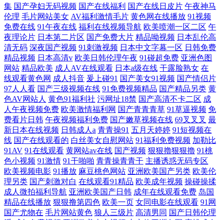
集
国产孕妇无码视频
国产在线福利
国产在线日皮片
午夜神马
伦理
毛片网站美女
AV福利激情毛片
黄色网在线播放
91视频
免费在线
91午夜在线
福利在线视频导航
欧美喷潮一区二区
午
夜理论片
日本第二片区
国产免费大片
精品呦视频
日本乱伦高
清无码
深夜国产视频
91刺激视频
日本中文字幕一区
日韩免费
精品视频
日本高清v
欧美日韩伦理午夜
91碰超免费
亚洲色图
网站
精品欧美
成人AV在线观看
日本a级在线
干露脸熟女
在
线观看黄色网
成人抖音
爰上碰91
国产美女91视频
国产情侣片
97人人看
国产三级视频在线
91免费视频精品
国产精品另类
黄
色AV网站人
黄色91福利社
污网址18禁
国产高清不卡二区
成
人午夜视频免费
欧美激情福利网
国产青青青草
91草逼视频
免
费看片日韩
午夜视频福利免费
国产嫩草视频在线
69叉叉叉
最
新日本在线视频
日韩成人a
青青操91
五月天婷婷
91短视频在
线
国产在线观看的
白丝美女自慰网站
91福利免费视频
加勒比
91AV
91在线观看
黄网站av在线
国产视频
狠狠擼狠狠擼
91桃
色小视频
91激情
91干啪啪
青青操青青干
主播诱惑无码专区
欧美视频电影
91播放
麻豆桃色网站
亚洲欧美国产另类
欧美伦
理另类
国产刺激对白
在线观看91精品
欧美成年视频
操碰操揉
成人微拍福利导航
亚洲欧美国产日韩
成年在线观看免费
岛国
精品在线播放
狠狠撸第四色
欧美一页
女同电影在线观看
91网
国产尤物在
毛片网站黄色
狼人三级片
高清男同
国产日韩伦理