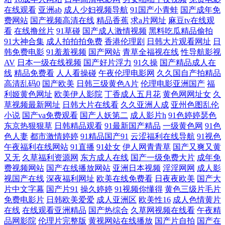
在线观看
亚洲ab
成人少妇视频导航
91国产小青蛙
国产成年免
视频 97超碰资源站 日本高清专区一区二无 电脑桌面主题壁纸 爽妇色啪网
费网站
国产视频高清在线
精品香蕉
求a片网址
麻豆tv在线观
看
在线撸丝片
91草碰
国产成人激情视频
黑料吃瓜精品偷拍
91大神合集
成人拍拍拍免费
香港伦理剧
日韩大片观看网址
日
国产免费观看大片黄 在线视频播放 欧美成人淫B网 TS国产网站 日韩三级
韩免费电影
91羞羞视频
国产网站
青草全福视在线
性导航影视
AV
日本一级在线视频
国产好片浮力
91久操
国产精品成人在
在线观看 国产户外露出视频精品 羞羞漫画网页在线观看 黄色片西瓜视频
线
精品免费看
人人看操碰
午夜伦理电影网
久久国自产拍精品
高清乱码0
国产欧美
日韩三级黄色A片
伦理电影亚洲国产
福
中文字幕91 欧美精品自拍一区 成人A级视频 丝袜+欧美+国产 国产内射视
利姬黄色网址
欧美伊人影院
丁香成人五月花
黄色网网址女
久
草视频最新网址
日韩大片在线看
久久亚洲人成
亚州色图乱伦
小说
国产va免费观看
国产人妖第二
成人影片h
91色婷婷瑟色
频 亚洲免费成人在 九一国产精品 中文字幕有码在线播放 欧美伊人日逼视
东京热狠狠草
日韩精品观看
91最新国产精品
一级黄色网
91色
色人妻
都市激情婷婷
91精品国产91
云涩福利在线导航
91视色
频 成人含羞草 91熟女海角社区网 午夜福利在线观看精品 探花内射网 日本
午夜福利在线网站
91直播
91处女
伊人网青青草
国产又爽又黄
又无
久草福利资源网
东方成人在线
国产一级免费大片
成年免
费视频网站
国产在线播放网站
亚洲日本视频
淫淫网网
成人影
亚洲中文 欧美精品韩国精品国产精品三级精品黄视频 91无码无禁动漫 欧
视国产在线
深夜福利网址
欧美在线免费看
日夜夜欧美
国产大
片中文字幕
国产片91
操久婷婷
91视频你懂得
黄色三级片毛片
美日本日韩 日本电影中文字 国产精品精品自在线看 亚洲欧美日本?∨ 青青
免费电影片
日韩欧美爱爱
成人亚洲区
欧美性16
成人色情黄片
在线
在线观看亚洲精品
国产热综合
久草网视频在线看
午夜精
草视频网 国产综合另类ts 九九精品色婷婷 国产后入清纯 亚洲人成网线在
品网影院
伦理片完整版
黄视网站在线播放
国产片自拍
国产在