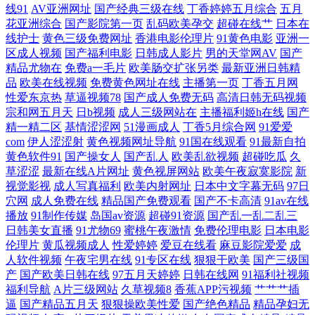
线91
AV亚洲网址
国产经典三级在线
丁香婷婷五月综合
五月
花亚洲综合
国产影院第一页
乱码欧美孕交
超碰在线艹
日本在
线播放 免费看黄的网址 把腿张开 深夜老司机网站 国产日韩乱 亚洲三级一
线护士
黄色三级免费网址
香港电影伦理片
91黄色电影
亚洲一
区成人视频
国产福利电影
日韩成人影片
男的天堂网AV
国产
区 免费动漫网站免费 操碰视频 四虎网站 国内精品自线一 最新的免费电影
精品尤物在
免费a一毛片
欧美肠交扩张另类
最新亚洲日韩精
品
欧美在线视频
免费黄色网址在线
主播第一页
丁香五月网
网站 人妻福利导航 高清免费电影院网站 亚洲国产第一页 老司机导航 91爰
性爱东京热
草逼视频78
国产成人免费无码
高清日韩无码视频
宗和网五月天
日b视频
成人三级网站在
主播福利姬h在线
国产
精一精二区
基情涩涩网
51漫画成人
丁香5月综合网
91爱爱
爱欧美 日本系列1 国产福利在线观看首页 亚洲电视 精品一卡2卡三卡4卡
com
伊人涩涩射
黄色视频网址导航
91国在线观看
91最新自拍
黄色软件91
国产操女人
国产乱人
欧美乱欲视频
超碰吃瓜
久
乱码理论 91精品影视区 日本久久午夜 国产干逼的 亚洲妇人成 卡3卡4卡视
草涩涩
最新在线A片网址
黄色视屏网站
欧美午夜寂寞影院
新
视觉影视
成人写真福利
欧美内射网址
日本中文字幕无码
97日
穴网
成人免费在线
精品国产免费观看
国产不卡高清
91av在线
频 91社区免费在线 日韩黄色成人网站 国产欧美 淫网址 欧美另类人妖77
播放
91制作传媒
岛国av资源
超碰91资源
国产乱一乱二乱三
日韩美女直播
91尤物69
蜜桃午夜激情
免费伦理电影
日本电影
成人黄色电影网址 文中字幕一区二区 红日汉AV 中文字幕中日3级 人妻精
伦理片
黄瓜视频成人
性爱婷婷
爱豆在线看
麻豆影院爱爱
成
人软件视频
午夜宅男在线
91专区在线
狠狠干欧美
国产三级国
品网址视频 国产aⅴ在亚洲线播放 亚洲精品aa 久久资源总站 91人妻在线 日
产
国产欧美日韩在线
97五月天婷婷
日韩在线网
91福利社视频
福利导航
A片三级网站
久草视频8
香蕉APP污视频
艹艹艹插
逼
国产精品五月天
狠狠操欧美性爱
国产绝色精品
精品孕妇无
本不卡在线观看播放 国产成人 亚洲人午夜射精精 美女被视 v在线播放 板