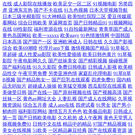
在线
成人影院在线播放
欧美足交一区二区
91视频电影
另类四
久久 亚洲人女同女女撒尿 久久五月丁香一区二区 最近中文字幕mv在 女人
虎
亚洲东京热
国产不卡在线
91九色视频
日本天堂视频导航
日本三级光棍影院
91大神精品
欧美怡红院院二区
爱豆传媒观
看网站
综合日韩欧美
草逼网首页
国产日韩精品91
91视频网站
天堂网 91视频久久 欧美亚欧日韩 bt下载电影的好网站 日都成人国产 电影
在线
69性影院
福利资源在线
91自拍最新网址
青青草国产成人
黄色岛国网站
欧美一xxxxx
欧美gayv
91色情激情网
中国韩国
手机在线观看 日韩在线观看视频免费 国产嘿嘿嘿视 bt天堂 91次元黄色观
日本高清
国产国产一区
亚洲欧洲成人
日韩在线
久久国产影视
综合
欧美69潮喷
伦理片app下载
激情视频国产精品
91草莓久
草超碰
成人性爱aa影院
欧美性爱插插
欧美日韩色黄片
91草莓
看 首页图区国产亚洲欧美 精品网站在线观看影片 中文字幕乱码在线视频
影院
午夜电影网久久
国产丝袜美女
国产精彩视频
操碰视屏
国产福利在线
91久久影院
免费日韩电影
日韩成人影视
欧美精
男女在线免费视频 成年人黄 日韩一级精品 国产AV五码豆花 成熟丰满 三
品性交
午夜宅男免费
另类亚洲色情
家庭乱伦理电影
91草B草
B视频
国产精品熟女一
国产巨乳在线观看
四虎免费91
国内精
年片在线观看免 国产在线拍揄自揄拍 亚洲天堂网 精品在线一区二区三区
品无码短片
超碰成人操操
欧美猛交视频
西瓜影院在线观看
欧
美做受日韩
国产在线一
国产原创视频在线
国产视频高清
国产
丝袜一区
黄色av网址大全
人妻乱视
国产成人在线网站
久草视
真实国产乱子伦精品 男同gay欧美gv在 97国产在线公开免 秋霞在线视 成
频资源站
综合五月香
成人app在线
四虎试看
91男女
国产男小
鲜肉同
福利影院网站
激情五月天色色
欧美极品电影
日韩成人
人午夜电 十八免费观看完整版电影 国产乱码卡1卡二卡3卡四卡 亚洲欧美
第一页
国产日韩欧美电影
久久机热
成人午夜网
黄色天堂男人
操视频免费91
日韩中文在线
精品中的精品
97国产精品视频
91
日韩永久在线 久久艹簧片 中文字幕手机在线观看 男人的天堂在线观看视
美女在线视频
51欧美
一区精品麻豆经典
国产在线观看资源
波