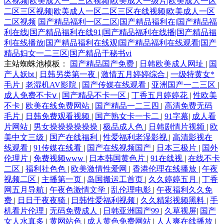
区视频|欧美成人一二三区视频|欧美成人一级片|欧美成人一区
二区三区视频|欧美成人一区二区三区在线视频|欧美成人一区
二区视频
国产精品福利一区二区|国产精品福利在|国产精品福
利在线|国产精品福利在线91|国产精品福利在线播|国产精品福
利在线播放|国产精品福利在线观|国产精品福利在线观看|国产
精品妇女一二三区|国产精品干秘书vi
主站蜘蛛池模板：
国产精品国产免费
|
日韩欧美成人网址
|
国
产人妖bt
|
日韩另类第一夜
|
激情五月婷婷综合
|
一级特黄女*
毛片
|
老湿机AV影院
|
国产传媒在线观看
|
亚洲国产一二三区
|
成人免费不卡ⅴ
|
国产精品不卡一区
|
丁香五月婷婷花
|
性欧美
不卡
|
欧美在线免费网站
|
国产精品一二三四
|
高清免费无码
毛片
|
日韩免费观看视频
|
国产熟女卡一卡二
|
91字幕
|
成人看
片网站
|
男女操操操操操操
|
极品成人色
|
日韩剧情片视频
|
欧
美中文三级
|
国产在线福利
|
性爱福利老湿影视
|
高清影视在
线观看
|
91传媒在线看
|
国产在线视频国产
|
日本三极片
|
国外
伦理片
|
免费视频www
|
日本韩国黄色片
|
91在线视
|
在线不卡
二区
|
福利社色色
|
欧美激情性爱网
|
香港伦理在线播放
|
午夜
视频二区
|
主播第一页
|
岛国搬运工首页
|
久久婷婷五月
|
丁香
网五月导航
|
午夜色激情文学
|
乱伦理电影
|
午夜福利久久免
费
|
日日干夜夜骑
|
日韩性爱福利视频
|
久久精彩视频黑料
|
手
机看片伦理
|
无码免费成人
|
日韩亚洲国产99
|
久草视屏
|
国产
女人水真多
|
黄网站色
|
成人黄色免费网站
|
人人爽在线播放
|