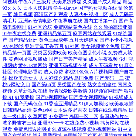
码视频
午夜A片三级片
天美果冻传媒
久久国产成人精品
精品
93久久久
日本人妖射精
学生妹avav
国产熟女视频在线
乱伦第
栗影院网 婷婷她六月天最新 伊人综合色网 欧美激情中文在线观看 超碰人
一页
韩日视频
高清国产剧观看
人妻少妇视频二区
成人无码高
清毛片
亚洲av激情电影
午夜导航在线
国内主播第一页
国产高
清电影网址
91社区论坛
免费网站黄色在线
久久偷拍高清亚洲
人操人人妻 偷自国产 精品综合一级视频 91免费在线看 日韩精品成人亚洲
91午夜在线免费
亚洲精品第五页
麻豆网站在线观看
91精选国
产
国产精品亚洲
黄色三级成年
五月天婷婷爱
国产不卡小视频
毛 国产视频亚洲专 伊人色资源 欧美精品再现 超碰在线免费97 午夜大香蕉
AV色哟哟
亚洲天堂丁香五月
91社网
美女视频黄全免费
国产
精品第一页国
另类区另类欧美
欧美色图乱伦小说
免费成人软
AV 精品视频国产免费 91网站在线免费观看 日韩欧美另类精品在线 国产强
件
黄色网址视频播放
国产日产美产精品
成人午夜视频
伦理视
频网站
黄色18禁网站
亚洲无码视频在线
成人无码看片
91原创
社区
伦理电影香港
成人免费
蜜桃91色色
A片视频网
国产自在
奷伦奷片 在线观看人成视频免费 青草人人妻人人 国产白浆高潮流水 亚洲
线
操欧美老女人
人人97综合精品
岛国免费
国产无码一二
蜜
桃tv网站入口
国产第66页
另类国产在线
熟女自拍偷拍
青青久
视频国产视频 免费看涩涩视频网 波多野衣五级片 无遮无挡爽爽免费视频
视频
久草新视频在线
激情深爱欧美激情
91视频官网国产
狠狠
操-91
91我要操
国产ts视频网站
国产美女视频网站
91视频成人
激情亚洲专区日韩 99狼友 深夜福利在线91 韩日性爱网站 最新上传国产色
下载
国产无码色色
91香蕉亚洲精品
91伊人加勒比
欧美狠狠插
日韩精品高清
黄色av网
日本波多野吉衣
日韩在线观看精品
日
本一级电影
久草网页
97免费艹
岛国一区二区
岛国动作片在
日本另类人妖 国产精品亚洲网红主播 又爽又黄的三级视频 茄子ap 粉嫩虎
波多野吉衣三级
亚洲AV一卡
在线免费小视频
搞黄网站在线
观看
免费色情A片网扯
91资源在线视频
蜜桃视频网站
91中文
白女流水白浆在线播放 亚洲欧洲日本日本国产综在线看 女人的天堂网 动
国产在线视频
福利爱爱网址
岛国搬运工首页
伦理朋友的妈妈