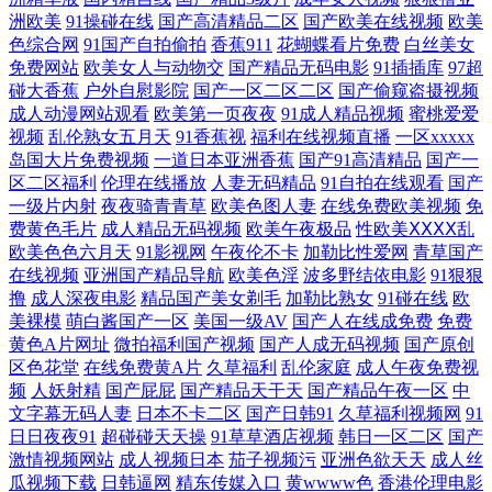
洲欧美
91操碰在线
国产高清精品二区
国产欧美在线视频
欧美
穴图片 91视频网站免费 欧美自拍视频 BT色图 日本欧美亚洲素人 成人网
色综合网
91国产自拍偷拍
香蕉911
花蝴蝶看片免费
白丝美女
免费网站
欧美女人与动物交
国产精品无码电影
91插插库
97超
视频 日日夜夜精品 国产高清成人网址在线观看 午夜无码免费 国产日韩在
碰大香蕉
户外自慰影院
国产一区二区二区
国产偷窥盗摄视频
成人动漫网站观看
欧美第一页夜夜
91成人精品视频
蜜桃爱爱
视频
乱伦熟女五月天
91香蕉视
福利在线视频直播
一区xxxxx
线人高清 亚洲精品午夜一区人人爽 黄色的网站 亚洲中文字幕视频网站 久
岛国大片免费视频
一道日本亚洲香蕉
国产91高清精品
国产一
区二区福利
伦理在线播放
人妻无码精品
91自拍在线观看
国产
久蔴豆制片图 91天堂素人 日本高清免费中字 免费观看在线高清电影电视
一级片内射
夜夜骑青青草
欧美色图人妻
在线免费欧美视频
免
费黄色毛片
成人精品无码视频
欧美午夜极品
性欧美ⅩⅩⅩⅩ乱
欧美色色六月天
91影视网
午夜伦不卡
加勒比性爱网
青草国产
剧完 国产免费三a在线 97一级影院 亚洲aⅴ精品在线播放 91理论视频 亚洲
在线视频
亚洲国产精品导航
欧美色淫
波多野结依电影
91狠狠
撸
成人深夜电影
精品国产美女剃毛
加勒比熟女
91碰在线
欧
春色一区 日本香蕉网 精品水蜜桃 岛国搬运最新网址 中文字幕三级在线 西
美裸模
萌白酱国产一区
美国一级AV
国产人在线成免费
免费
黄色A片网址
微拍福利国产视频
国产人成无码视频
国产原创
瓜电影网 欧美十八 国产综合精品女同国语 成人福利黑料 在线精品一区二
区色花堂
在线免费黄A片
久草福利
乱伦家庭
成人午夜免费视
频
人妖射精
国产屁屁
国产精品天干天
国产精品午夜一区
中
文字幕无码人妻
日本不卡二区
国产日韩91
久草福利视频网
91
区 桶爽免费网站 欧美色图网站名称 九九热色 俄罗斯精品 av噜噜成人网
日日夜夜91
超碰碰天天操
91草草酒店视频
韩日一区二区
国产
激情视频网站
成人视频日本
茄子视频污
亚洲色欲天天
成人丝
亚洲手机在线 韩日中文三级在线 精品AV亚洲乱码一区二区 国产精彩视频
瓜视频下载
日韩逼网
精东传媒入口
黄wwww色
香港伦理电影