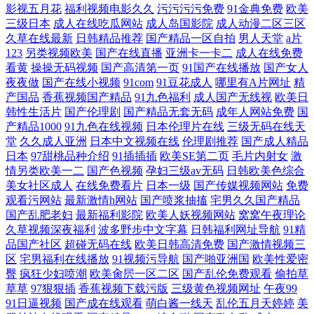
影视五月花
福利视频电影久久
污污污污免费
91金典免费
欧美
三级日本
成人在线吃瓜网站
成人岛国影院
成人动漫二区三区
在线播放 日韩操逼A片视频 国产一二三区在线观看 综合五月激情二区视
久草在线最新
日韩精品推荐
国产精品一区自拍
男人天堂
a片
123
另类视频欧美
国产在线直播
亚洲卡一卡二
成人在线免费
频 日韩αⅴ 国产熟女丝袜喷水在线 中文字幕高清无 日韩精品高清自在线 国
看黄
操操无码视频
国产高清第一页
91国产在线播放
国产女人
夜夜做
国产在线小视频
91com
91豆花成人
哪里有A片网址
精
产国品
香蕉视频国产精品
91九色福利
成人国产无线视
欧美日
产午夜小视频 自拍偷自拍亚洲精 日本无码免费久久久精品 国产一区二区
韩性生活片
国产伦理剧
国产精品无套无码
成年人网站免费
国
产精品1000
91九色在线视频
日本伦理片在线
三级无码在线天
免费视频
堂
久久成人亚洲
日本中文视频在线
伦理剧推荐
国产成人精品
日本
97甜桃品种介绍
91插插插
欧美SE第二页
毛片内射女
激
情另类欧美一二
国产色视频
孕妇三级av无码
日韩欧美色综合
美女社区成人
在线免费看片
日本一级
国产传媒视频网站
免费
观看污网站
最新激情h网站
国产喷浆抽搐
宅男久久国产精品
国产乱肥老妇
最新福利影院
欧美人妖视频网站
窝窝午夜理论
久草视频深夜福利
波多野步中文字幕
日韩福利网址导航
91精
品国产社区
超碰无码在线
欧美日韩高清免费
国产激情视频三
区
宅男福利在线播放
91视频污导航
国产啪亚洲国
欧美性爱密
臀
疯狂少妇喷潮
欧美肏屄一区二区
国产乱伦免费观看
偷拍草
草草
97狠狠插
香蕉视频下载污版
三级黄色视频网址
午夜99
91日逼视频
国产成在线观看
萌白酱一线天
乱伦五月天婷婷
美