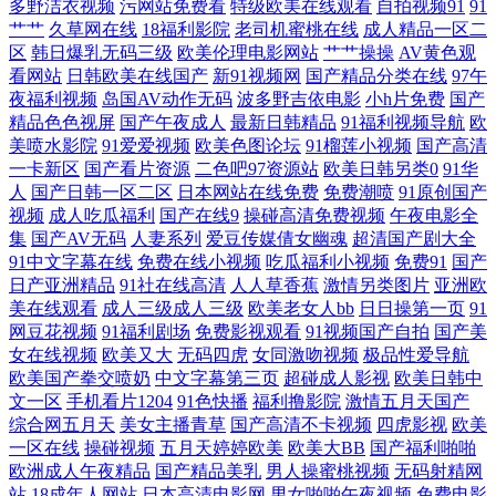
多野洁衣视频
污网站免费看
特级欧美在线观看
自拍视频91
91
艹艹
久草网在线
18福利影院
老司机蜜桃在线
成人精品一区二
97高清国产国语自 日本不卡一区二区视频 磁力网站大全 天美传媒麻豆
区
韩日爆乳无码三级
欧美伦理电影网站
艹艹操操
AV黄色观
看网站
日韩欧美在线国产
新91视频网
国产精品分类在线
97午
MD 国产区地址91 亚洲欧美日韩专区 九月婷婷丁香 制服诱惑传媒探花 欧
夜福利视频
岛国AV动作无码
波多野吉依电影
小h片免费
国产
精品色色视屏
国产午夜成人
最新日韩精品
91福利视频导航
欧
美喷水影院
91爱爱视频
欧美色图论坛
91榴莲小视频
国产高清
美第18页 99这里只有免费精 日本综合在线免费 国产精品欧美二区 亚洲国
一卡新区
国产看片资源
二色吧97资源站
欧美日韩另类0
91华
人
国产日韩一区二区
日本网站在线免费
免费潮喷
91原创国产
产二区在线观看 激情图区 在线观看污网址www 欧美日本免 www91com巨
视频
成人吃瓜福利
国产在线9
操碰高清免费视频
午夜电影全
集
国产AV无码
人妻系列
爱豆传媒倩女幽魂
超清国产剧大全
乳 日韩大片在 国产69精品久久久久久人妻精品 亚洲第一在线欧美 激情欧
91中文字幕在线
免费在线小视频
吃瓜福利小视频
免费91
国产
日产亚洲精品
91社在线高清
人人草香蕉
激情另类图片
亚洲欧
美在线观看
成人三级成人三级
欧美老女人bb
日日操第一页
91
美亚 尤物国产在线观看的 免费看蜜桃 97亚洲精品成人 一级特黄aa大片欧
网豆花视频
91福利剧场
免费影视观看
91视频国产自拍
国产美
女在线视频
欧美又大
无码四虎
女同激吻视频
极品性爱导航
污污网站免费在线观看 国产综合色在线 在线播放一区二区三区 免费观看
欧美国产拳交喷奶
中文字幕第三页
超碰成人影视
欧美日韩中
文一区
手机看片1204
91色快播
福利撸影院
激情五月天国产
综合网五月天
美女主播青草
国产高清不卡视频
四虎影视
欧美
不 97超碰人人操人人摸人人 日本1区2区3区不卡 丁香五月激情婷婷 天天
一区在线
操碰视频
五月天婷婷欧美
欧美大BB
国产福利啪啪
欧洲成人午夜精品
国产精品美乳
男人操蜜桃视频
无码射精网
想夜夜撸 国产日韩欧美高清免费视频 亚洲中文字幕第一页 免费国产精品
站
18成年人网站
日本高清电影网
男女啪啪午夜视频
免费电影