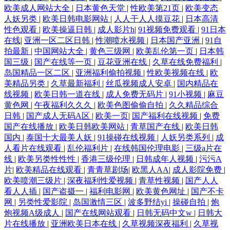
欧美成人网站大全
|
日本黄色天堂
|
性欧美第21页
|
欧美变态
人妖另类
|
欧美日韩电影网站
|
人人干人人摸豆花
|
日本高清
性色观看
|
欧美操逼日韩
|
成人影片h
|
91视频免费观看
|
91日本
在线
|
亚洲一区二区日韩
|
性潮喷水视频
|
日本国产亚洲
|
91自
拍最新
|
中国网站大全
|
黄色三级网
|
欧美乱伦第一页
|
日本韩
国三级
|
国产在线等一页
|
豆花亚洲在线
|
久草在线免费福利
|
岛国精品一区二区
|
亚洲福利偷拍视频
|
性欧美视频在线
|
欧
美精品另类
|
久草最新福利
|
丝瓜视频成人安卓
|
国内精品在
线视频
|
欧美日韩一道在线
|
成人免费无码片
|
91小视频
|
麻豆
黄色网
|
午夜福利久久久
|
欧美色图偷偷自拍
|
久久精品综合
日韩
|
国产成人无码A区
|
欧美一页
|
国产福利在线视频
|
免费
国产在线播放
|
欧美日韩欧美网站
|
青草国产在线
|
欧美日韩
国内
|
泰国十大最美人妖
|
91操碰在线视频
|
人妖另类系列
|
成
人看片在线观看
|
乱伦福利片
|
在线韩国伦理电影
|
三级a片在
线
|
欧美另类性性性
|
香港三级伦理
|
日韩成年人视频
|
污污A
片
|
欧美精品在线观看
|
青青草剧场
|
欧黑人AA
|
成人影院免费
|
欧美喷潮三级片
|
深夜福利性爱视频
|
青草性视频
|
国产人人
看人人插
|
国产盗摄一
|
福利电影网
|
欧美黄色网址
|
国产不卡
网
|
另类性爱影院
|
岛国激情三区
|
波多野结yi
|
操碰自拍
|
炮
炮视频A级成人
|
国产在线网站观看
|
日韩无码中文w
|
日韩大
片在线播放
|
亚洲欧美日本在线
|
久草视频深夜福利
|
久草视