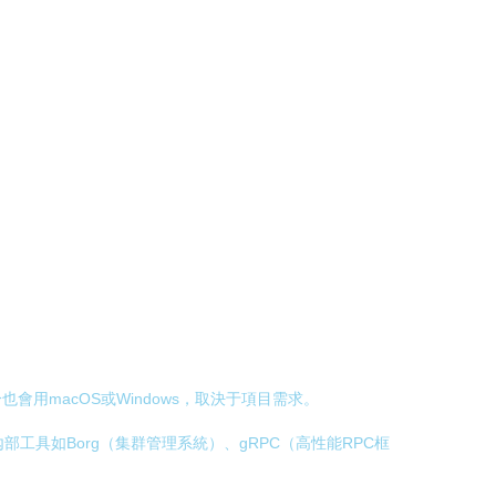
。
也會用macOS或Windows，取決于項目需求。
及內部工具如Borg（集群管理系統）、gRPC（高性能RPC框