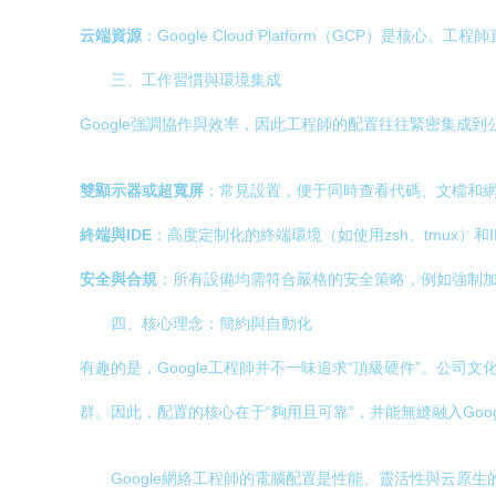
云端資源
：Google Cloud Platform（GCP）
三、工作習慣與環境集成
Google強調協作與效率，因此工程師的配置往往緊密集成到
雙顯示器或超寬屏
：常見設置，便于同時查看代碼、文檔和
終端與IDE
：高度定制化的終端環境（如使用zsh、tmux）和ID
安全與合規
：所有設備均需符合嚴格的安全策略，例如強制
四、核心理念：簡約與自動化
有趣的是，Google工程師并不一味追求“頂級硬件”。公
群。因此，配置的核心在于“夠用且可靠”，并能無縫融入Goo
Google網絡工程師的電腦配置是性能、靈活性與云