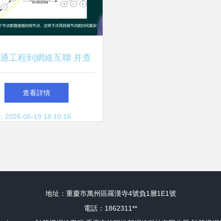
通工程到網絡互聯 并查
法在計算機網絡工程中的
查看詳情
思想映射
26-06-19 18:10:16
地址：重慶市萬州區羅漢寺4號負1層1E1號
電話：1862311**