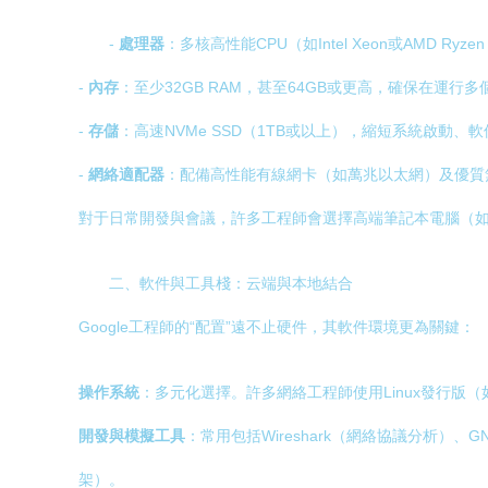
-
處理器
：多核高性能CPU（如Intel Xeon或AMD Ry
-
內存
：至少32GB RAM，甚至64GB或更高，確保在運
-
存儲
：高速NVMe SSD（1TB或以上），縮短系統啟動、
-
網絡適配器
：配備高性能有線網卡（如萬兆以太網）及優質
對于日常開發與會議，許多工程師會選擇高端筆記本電腦（如Googl
二、軟件與工具棧：云端與本地結合
Google工程師的“配置”遠不止硬件，其軟件環境更為關鍵：
操作系統
：多元化選擇。許多網絡工程師使用Linux發行版（如U
開發與模擬工具
：常用包括Wireshark（網絡協議分析）、G
架）。