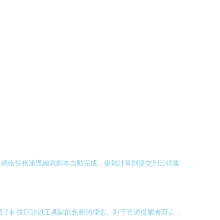
。
許多網絡任務通過編寫腳本自動完成，復雜計算則提交到云端集
體現了科技巨頭以工具賦能創新的理念。對于普通從業者而言，