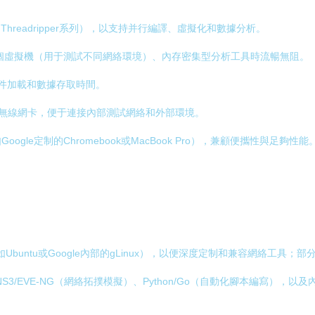
zen Threadripper系列），以支持并行編譯、虛擬化和數據分析。
行多個虛擬機（用于測試不同網絡環境）、內存密集型分析工具時流暢無阻。
軟件加載和數據存取時間。
無線網卡，便于連接內部測試網絡和外部環境。
e定制的Chromebook或MacBook Pro），兼顧便攜性與足夠性能
buntu或Google內部的gLinux），以便深度定制和兼容網絡工具；部分
NS3/EVE-NG（網絡拓撲模擬）、Python/Go（自動化腳本編寫），以