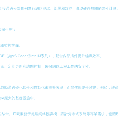
是核心。工程師直接通過云端實例進行網絡測試、部署和監控，實現硬件無關的彈性計算
公司生態：
網絡監控界面。
E（如VS Code或IntelliJ系列），配合內部插件提升編碼效率。
加密、定期更新和訪問控制，確保網絡工程工作的安全性。
司文化鼓勵通過優化軟件和自動化來提升效率，而非依賴硬件堆砌。例如，
gle龐大的基礎設施中。
原生的結合。它既服務于處理網絡協議棧、設計分布式系統等專業需求，也